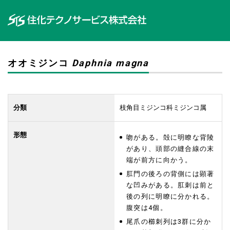
オオミジンコ
Daphnia magna
分類
枝角目ミジンコ科ミジンコ属
形態
吻がある。殻に明瞭な背陵
があり、頭部の縫合線の末
端が前方に向かう。
肛門の後ろの背側には顕著
な凹みがある。肛刺は前と
後の列に明瞭に分かれる。
腹突は4個。
尾爪の櫛刺列は3群に分か