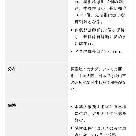
れ、基部群は8-12個の刺
列、中央群は少し長い櫛毛
16-18個、先端群は微小な
櫛刺列となる。
休眠卵は卵鞘に2個を保持
し、長軸は背縁軸に斜めま
たは平行。
メスの体長は2.2～5mm。
分布
原産地：カナダ、アメリカ西
部、中国大陸。日本では松山市
のため池で発生した後報告がな
い。
生態
水草の繁茂する富栄養水域
に生息。アルカリ性水域を
好む。
試験条件ではメスのみで単
為生殖、約7日で成熟。